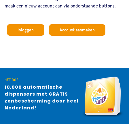
maak een nieuw account aan via onderstaande buttons.
Inloggen
Account aanmaken
HET DOEL
10.000 automatische
dispensers met
GRATIS
zonbescherming door heel
Nederland!