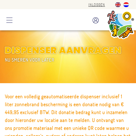
INLOGGEN
DISPENSER AANVRAGEN
NU SMEREN VOOR LATER
Voor een volledig geautomatiseerde dispenser inclusief 1
liter zonnebrand bescherming is een donatie nodig van €
449,95 exclusief BTW. Dit donatie bedrag kunt u inzamelen
door hieronder uw locatie aan te melden. U ontvangt van
ons promotie materiaal met een unieke QR code waarmee u