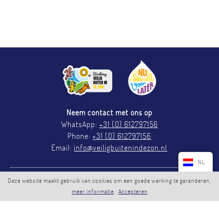
Neem contact met ons op
WhatsApp:
+31 (0) 612797156
Phone:
+31 (0) 612797156
Email:
info@veiligbuitenindezon.nl
NL
Deze website maakt gebruik van cookies om een goede werking te garanderen,
EN
Ongelooflijk fijn als u ons volgt en berichten deelt. Zo
meer informatie
.
Accepteren
genereren we samen bewustwording