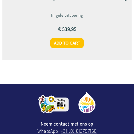
In gele uitvoering
€ 539,95
Neem contact met ons op
WhatsApp:
+31 (0) 612797156