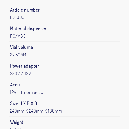
Article number
D21000
Material dispenser
PC/ABS
Vial volume
2x 500ML
Power adapter
220V / 12V
Accu
12V Lithium accu
Size H X B X D
240mm X 240mm X 130mm
Weight