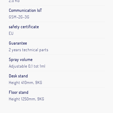
2,0 KG
Communication IoT
GSM-2G-3G
safety certificate
EU
Guarantee
2 years technical parts
Spray volume
Adjustable 0,1 tot 1ml
Desk stand
Height 410mm, 9KG
Floor stand
Height 1250mm, 9KG